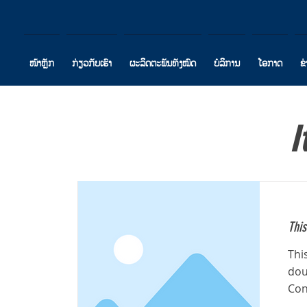
ໜ້າຫຼັກ
ກ່ຽວກັບເຮົາ
ຜະລິດຕະພັນທັງໝົດ
ບໍລິການ
ໂອກາດ
ຂ
I
This
Thi
dou
Con