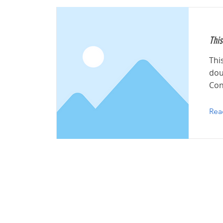
This
Thi
dou
Con
Rea