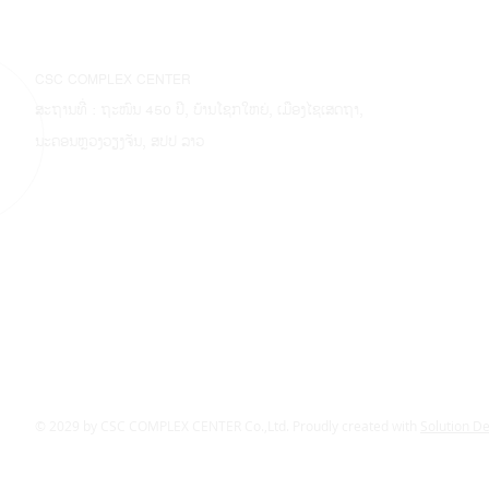
CSC COMPLEX CENTER
ສະຖານທີ່ : ຖະໜົນ 450 ປີ, ບ້ານໂຊກໃຫຍ່, ເມືອງໄຊເສດຖາ,
ນະຄອນຫຼວງວຽງຈັນ, ສປປ ລາວ
© 2029 by CSC COMPLEX CENTER Co.,Ltd. Proudly created with
Solution D