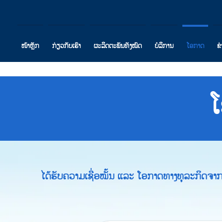
ໜ້າຫຼັກ
ກ່ຽວກັບເຮົາ
ຜະລິດຕະພັນທັງໝົດ
ບໍລິການ
ໂອກາດ
ຂ
ໄດ້ຮັບຄວາມເຊື່ອໝັ້ນ ແລະ ໂອກາດທາງທຸລະກິດຈ