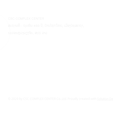
CSC COMPLEX CENTER
ສະຖານທີ່ : ຖະໜົນ 450 ປີ, ບ້ານໂຊກໃຫຍ່, ເມືອງໄຊເສດຖາ,
ນະຄອນຫຼວງວຽງຈັນ, ສປປ ລາວ
© 2029 by CSC COMPLEX CENTER Co.,Ltd. Proudly created with
Solution D