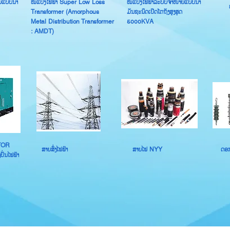
ຍແບບນ້ຳ
ໝໍ້ແປງໄຟຟ້າ Super Low Loss
ໝໍ້ແປງໄຟຟ້າລະບົບຈຳໜ່າຍແບບນ້ຳ
Transformer (Amorphous
ມັນຊະນິດເປີດໂຕຖັງສູງສຸດ
Metal Distribution Transformer
5000KVA
: AMDT)
TOR
ສາຍສົ່ງໄຟຟ້າ
ສາຍໄຟ NYY
ດອ
ັ່ນໄຟຟ້າ