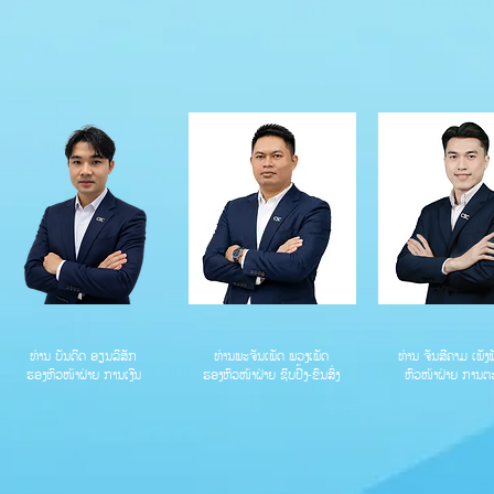
ທ່ານ ບັນດິດ ອຽນລິສັກ
ທ່ານພະຈັນເພັດ ພວງເພັດ
ທ່ານ ຈັນສີຄາມ ເພັງ
ຮອງຫົວໜ້າຝ່າຍ ການເງີນ
ຮອງຫົວໜ້າຝ່າຍ ຊິບປີ້ງ-ຂົນສົ່ງ
ຫົວໜ້າຝ່າຍ ການຕ