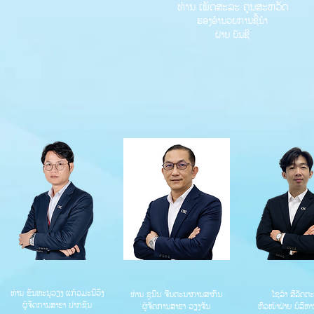
ທ່ານ ເພັດສະລະ ຄຸນສະຫວັດ
ຮອງອໍານວຍການຊີ້ນຳ
ຝ່າຍ ບັນຊີ
ທ່ານ ຂັນທະນູວຽງ ແກ້ວມະນີວົງ
ທ່ານ ຊຸນິນ ຈີນຕະນາການສາກົນ
ໂຊລ້າ ສີລັດຕ
ຜູ້ຈັດການສາຂາ ປາກຊັນ
ຜູ້ຈັດການສາຂາ ວຽງຈັນ
ຫົວໜ້າຝ່າຍ ບໍລິຫາ