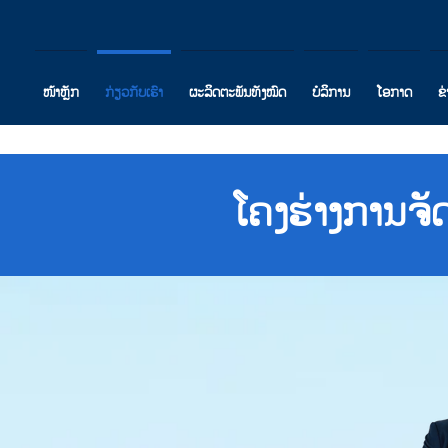
ໜ້າຫຼັກ
ກ່ຽວກັບເຮົາ
ຜະລິດຕະພັນທັງໝົດ
ບໍລິການ
ໂອກາດ
ຂ
ໂຄງຮ່າງການຈັດຕ