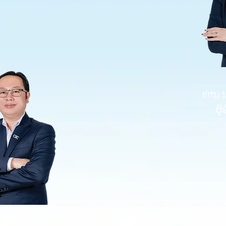
ທ່ານ 
ຜູ