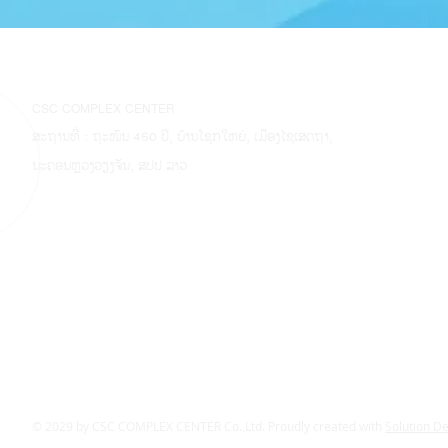
CSC COMPLEX CENTER
ສະຖານທີ່ : ຖະໜົນ 450 ປີ, ບ້ານໂຊກໃຫຍ່, ເມືອງໄຊເສດຖາ,
ນະຄອນຫຼວງວຽງຈັນ, ສປປ ລາວ
© 2029 by CSC COMPLEX CENTER Co.,Ltd. Proudly created with
Solution D