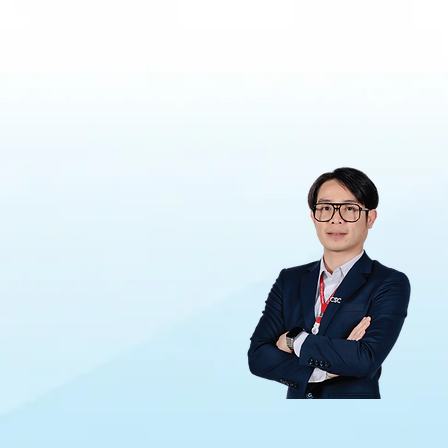
ຽງ ແກ້ວສັກສິດ
ນຊີ້ນໍາຝ່າຍບັນຊີ
ະ ບໍລິຫານສິນຄ້າ