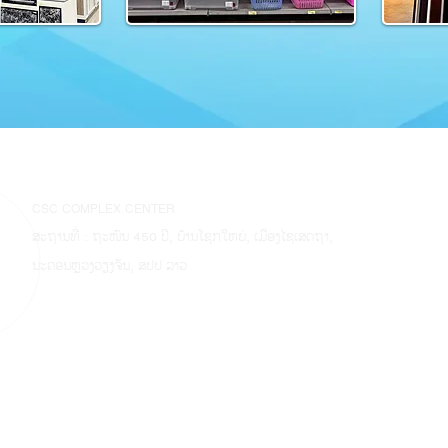
CSC COMPLEX CENTER
ສະຖານທີ່ : ຖະໜົນ 450 ປີ, ບ້ານໂຊກໃຫຍ່, ເມືອງໄຊເສດຖາ,
ນະຄອນຫຼວງວຽງຈັນ, ສປປ ລາວ