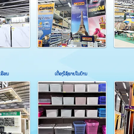
ວເຮືອນ
ເຄື່ອງໃຊ້ພາຍໃນບ້ານ