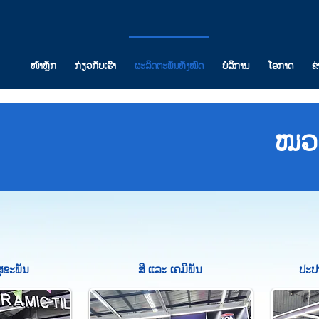
ໜ້າຫຼັກ
ກ່ຽວກັບເຮົາ
ຜະລິດຕະພັນທັງໝົດ
ບໍລິການ
ໂອກາດ
ຂ
ໝວດ
ຸຂະພັນ
ສີ ແລະ ເຄມີພັນ
ປະປ