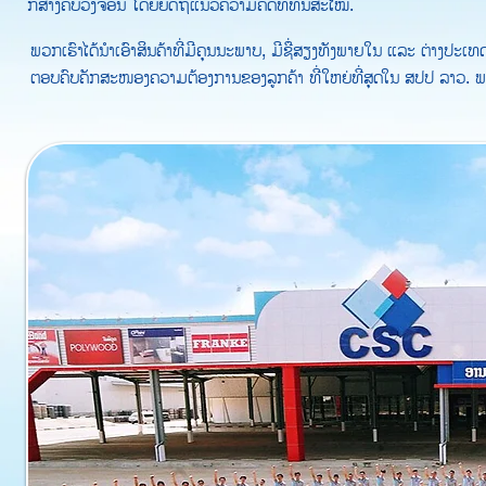
ກໍ່ສ້າງຄົບວົງຈອນ ໂດຍຍຶດຖືແນວຄວາມຄິດທີ່ທັນສະໄໝ.
ພວກເຮົາໄດ້ນຳເອົາສິນຄ້າທີ່ມີຄຸນນະພາບ, ມີຊື່ສຽງທັງພາຍໃນ ແລະ ຕ່າງປະເ
ຕອບຄົບຄັກສະໜອງຄວາມຕ້ອງການຂອງລູກຄ້າ ທີ່ໃຫຍ່ທີ່ສຸດໃນ ສປປ ລາວ. ພາ