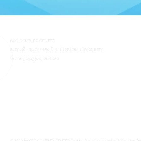
CSC COMPLEX CENTER
ສະຖານທີ່ : ຖະໜົນ 450 ປີ, ບ້ານໂຊກໃຫຍ່, ເມືອງໄຊເສດຖາ,
ນະຄອນຫຼວງວຽງຈັນ, ສປປ ລາວ
© 2029 by CSC COMPLEX CENTER Co.,Ltd. Proudly created with
Solution D