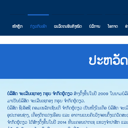
ໜ້າຫຼັກ
ກ່ຽວກັບເຮົາ
ຜະລິດຕະພັນທັງໝົດ
ບໍລິການ
ໂອກາດ
ຂ
ປະຫວັດ
ບໍລິສັດ ຈະເລີນເຊກອງ ກຣຸບ ຈຳກັດຜູ້ດຽວ
ສ້າງຕັ້ງຂຶ້ນໃນປີ 2009 ໃນນາມບໍລິສັດ
ມາເປັນບໍລິສັດ ຈະເລີນເຊກອງ ກຣຸບ ຈຳກັດຜູ້ດຽວ.
ບໍລິສັດ ຊີເອັສຊີ ຄອມເພລັກເຊັນເຕີ ຈຳກັດຜູ້ດຽວ ເປັນໜຶ່ງໃນເຄືອ ບໍລິສັດ ຈະເ
ອຸປະກອນຊ່າງ, ເຄື່ອງຕົກແຕ່ງເຮືອນ ແລະ ອາຄານແບບຄົບວົງຈອນຕັ້ງແຕ່ວັດສະດຸກ
ຈຳກັດຜູ້ດຽວ ໄດ້ສ້າງຕັ້ງຂຶ້ນໃນປີ 2014 ທີ່ນະຄອນປາກເຊ ແຂວງຈຳປາສັກ ແລະ