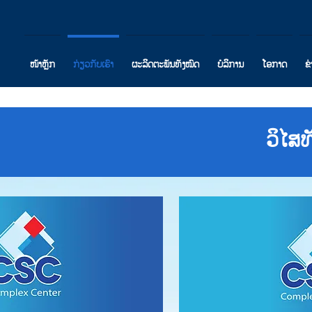
ໜ້າຫຼັກ
ກ່ຽວກັບເຮົາ
ຜະລິດຕະພັນທັງໝົດ
ບໍລິການ
ໂອກາດ
ຂ
ວິໄສ