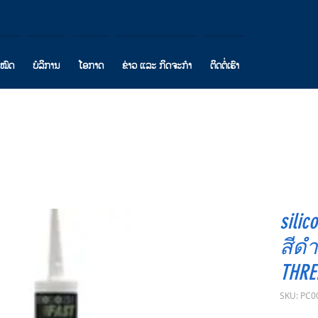
ງໝົດ
ບໍລິການ
ໂອກາດ
ຂ່າວ ແລະ ກິດຈະກຳ
ຕິດຕໍ່ເຮົາ
sili
สีดำ
THRE
SKU: PC0