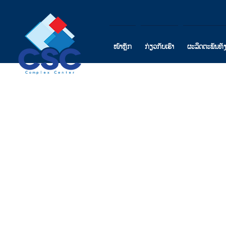
ໜ້າຫຼັກ
ກ່ຽວກັບເຮົາ
ຜະລິດຕະພັນທັ