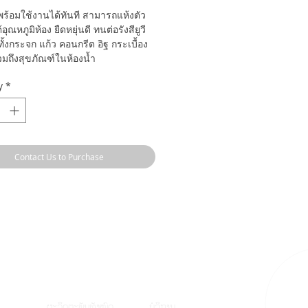
 พร้อมใช้งานได้ทันที สามารถแห้งตัว
อุณหภูมิห้อง ยืดหยุ่นดี ทนต่อรังสียูวี
ทั้งกระจก แก้ว คอนกรีต อิฐ กระเบื้อง
รวมถึงสุขภัณฑ์ในห้องน้ำ
y
*
Contact Us to Purchase
ຜະລິດຕະພັນທັງໝົ
ດ
ບໍລິການ