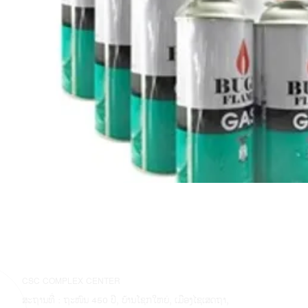
CSC COMPLEX CENTER
ສະຖານທີ່ : ຖະໜົນ 450 ປີ, ບ້ານໂຊກໃຫຍ່, ເມືອງໄຊເສດຖາ,