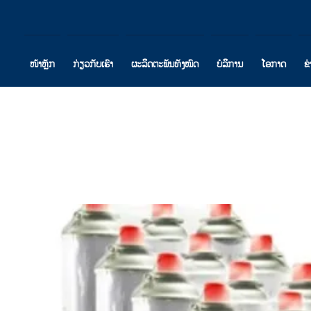
ໜ້າຫຼັກ
ກ່ຽວກັບເຮົາ
ຜະລິດຕະພັນທັງໝົດ
ບໍລິການ
ໂອກາດ
ຂ