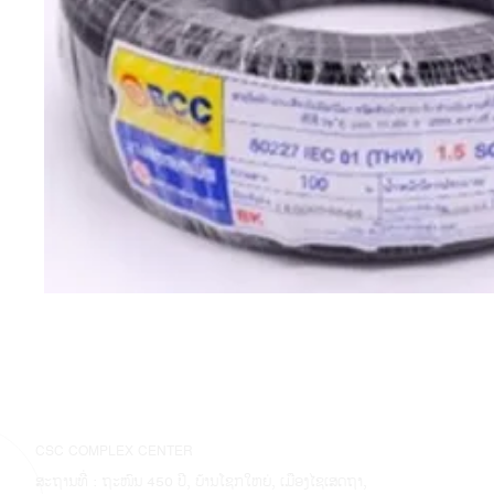
CSC COMPLEX CENTER
ສະຖານທີ່ : ຖະໜົນ 450 ປີ, ບ້ານໂຊກໃຫຍ່, ເມືອງໄຊເສດຖາ,