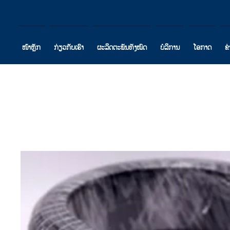
ໜ້າຫຼັກ
ກ່ຽວກັບເຮົາ
ຜະລິດຕະພັນທັງໝົດ
ບໍລິການ
ໂອກາດ
ຂ