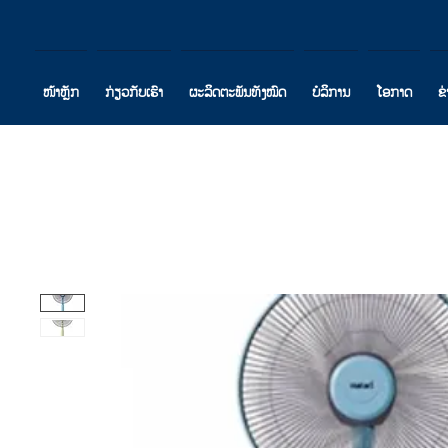
ໜ້າຫຼັກ
ກ່ຽວກັບເຮົາ
ຜະລິດຕະພັນທັງໝົດ
ບໍລິການ
ໂອກາດ
ຂ