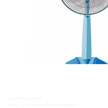
CSC COMPLEX CENTER
ສະຖານທີ່ : ຖະໜົນ 450 ປີ, ບ້ານໂຊກໃຫຍ່, ເມືອງໄຊເສດຖາ,