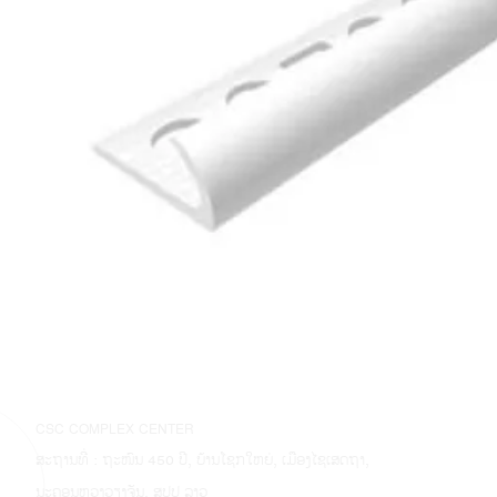
CSC COMPLEX CENTER
ສະຖານທີ່ : ຖະໜົນ 450 ປີ, ບ້ານໂຊກໃຫຍ່, ເມືອງໄຊເສດຖາ,
ນະຄອນຫຼວງວຽງຈັນ, ສປປ ລາວ