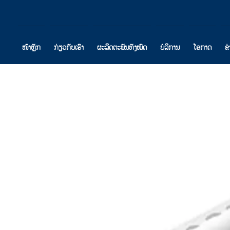
ໜ້າຫຼັກ
ກ່ຽວກັບເຮົາ
ຜະລິດຕະພັນທັງໝົດ
ບໍລິການ
ໂອກາດ
ຂ