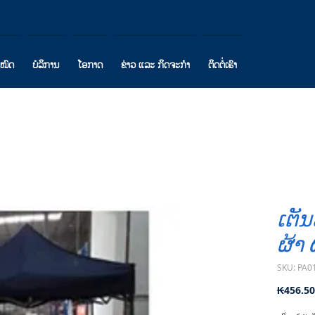
ງໝົດ
ບໍລິການ
ໂອກາດ
ຂ່າວ ແລະ ກິດຈະກຳ
ຕິດຕໍ່ເຮົາ
ເຕັນ
ຜ້າ 
SKU: PA0
₭456.5