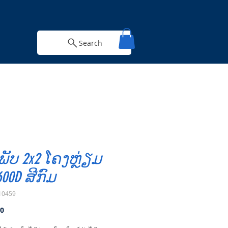
Search
ພັບ 2x2 ໂຄງຫຼ່ຽມ
600D ສີກົມ
10459
Price
00