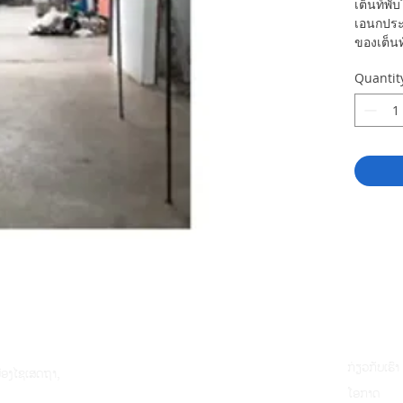
เต็นท์พับ
เอนกประ
ของเต็น
Quantit
ກ່ຽວກັບເຮົາ
ມືອງໄຊເສດຖາ,
ໂອກາດ