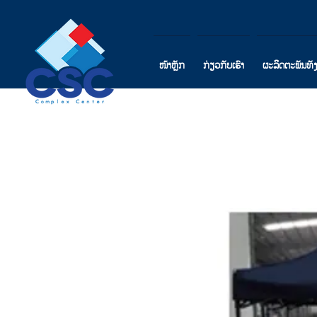
ໜ້າຫຼັກ
ກ່ຽວກັບເຮົາ
ຜະລິດຕະພັນທັ