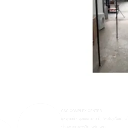
CSC COMPLEX CENTER
ສະຖານທີ່ : ຖະໜົນ 450 ປີ, ບ້ານໂຊກໃຫຍ່, ເ
ນະຄອນຫຼວງວຽງຈັນ, ສປປ ລາວ