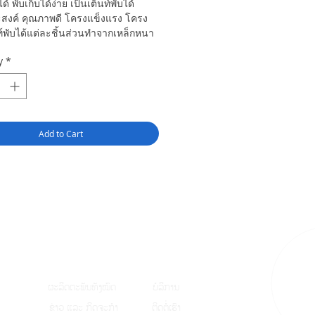
ได้ พับเก็บได้ง่าย เป็นเต็นท์พับได้
สงค์ คุณภาพดี โครงแข็งแรง โครง
ท์พับได้แต่ละชิ้นส่วนทำจากเหล็กหนา
y
*
Add to Cart
ຜະລິດຕະພັນທັງໝົ
ດ
ບໍລິການ
ຂ່າວ ແລະ ກິດຈະກຳ
ຕິດຕໍ່ເຮົາ