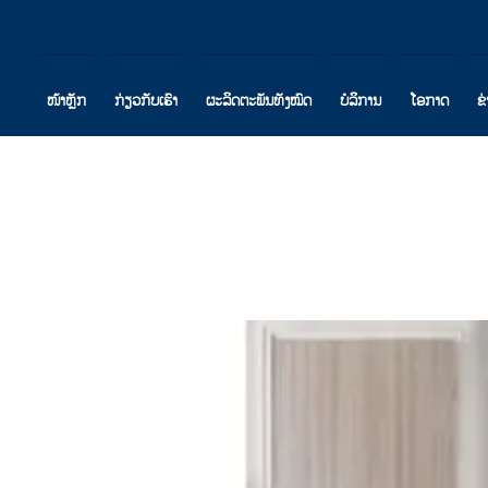
ໜ້າຫຼັກ
ກ່ຽວກັບເຮົາ
ຜະລິດຕະພັນທັງໝົດ
ບໍລິການ
ໂອກາດ
ຂ