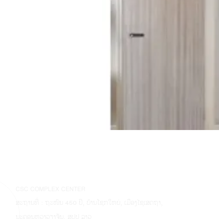
CSC COMPLEX CENTER
ສະຖານທີ່ : ຖະໜົນ 450 ປີ, ບ້ານໂຊກໃຫຍ່, ເມືອງໄຊເສດຖາ,
ນະຄອນຫຼວງວຽງຈັນ, ສປປ ລາວ