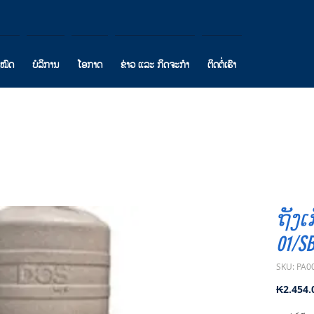
ງໝົດ
ບໍລິການ
ໂອກາດ
ຂ່າວ ແລະ ກິດຈະກຳ
ຕິດຕໍ່ເຮົາ
ຖັງເ
01/S
SKU: PA0
₭2.454.