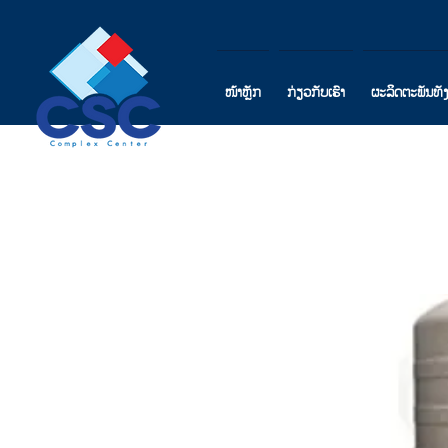
ໜ້າຫຼັກ
ກ່ຽວກັບເຮົາ
ຜະລິດຕະພັນທັ