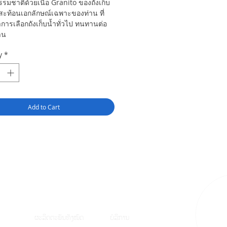
ธรรมชาติด้วยเนื้อ Granito ของถังเก็บ
สะท้อนเอกลักษณ์เฉพาะของท่าน ที่
าการเลือกถังเก็บน้ำทั่วไป ทนทานต่อ
งาน
y
*
Add to Cart
ຜະລິດຕະພັນທັງໝົ
ດ
ບໍລິການ