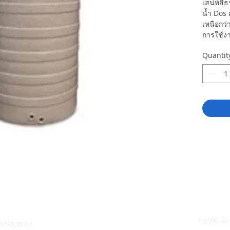
เสน่ห์สี
น้ำ Dos 
เหนือกว่
การใช้
Quantit
ກ່ຽວກັບເຮົາ
ມືອງໄຊເສດຖາ,