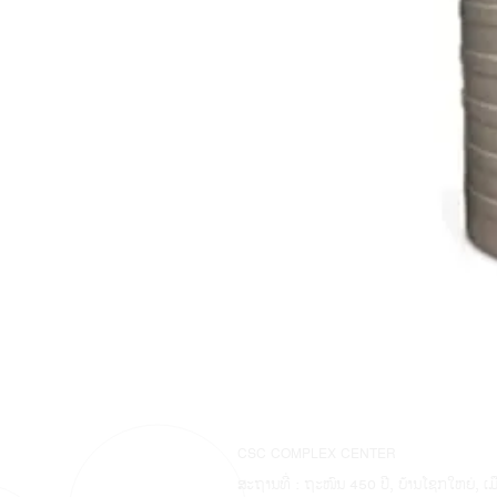
CSC COMPLEX CENTER
ສະຖານທີ່ : ຖະໜົນ 450 ປີ, ບ້ານໂຊກໃຫຍ່, ເ