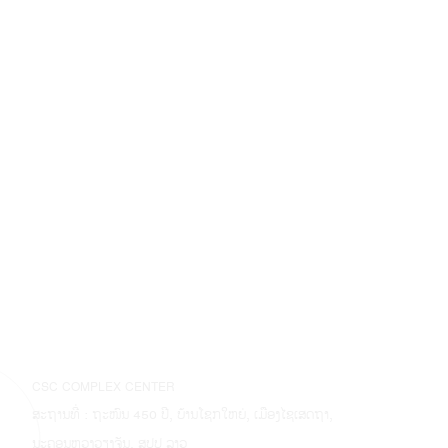
CSC COMPLEX CENTER
ສະຖານທີ່ : ຖະໜົນ 450 ປີ, ບ້ານໂຊກໃຫຍ່, ເມືອງໄຊເສດຖາ,
ນະຄອນຫຼວງວຽງຈັນ, ສປປ ລາວ