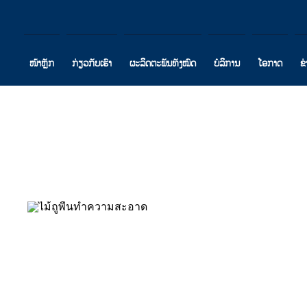
ໜ້າຫຼັກ
ກ່ຽວກັບເຮົາ
ຜະລິດຕະພັນທັງໝົດ
ບໍລິການ
ໂອກາດ
ຂ