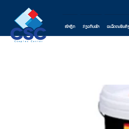
ໜ້າຫຼັກ
ກ່ຽວກັບເຮົາ
ຜະລິດຕະພັນທັ