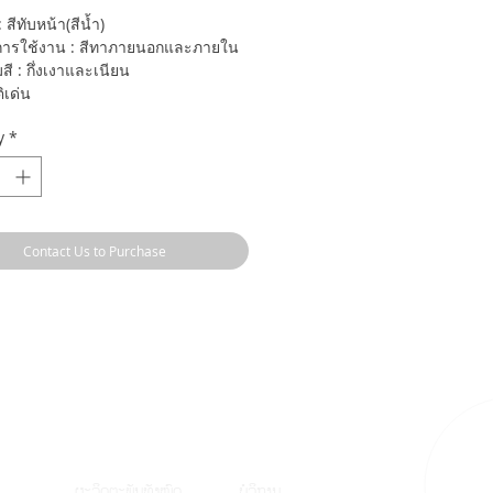
สีทับหน้า(สีน้ำ)
ารใช้งาน : สีทาภายนอกและภายใน
สี : กึ่งเงาและเนียน
ิเด่น
กรดพิเศษ ที่ใช้ส่วนผสมของผงสี ติทา
y
*
ะแม่สี ซึ่งสั่งตรงจากยุโรปและ
หรัฐอเมริกา
สวย เรียบเนียน ยึดเกาะดีเยี่ยม ไม่หลุด
ช็ดล้างก็กลับมาสะอาดเหมือนใหม่
Contact Us to Purchase
ต่อสภาวะอากาศ ทนต่อเชื้อราและ
ล้าง ไม่ผสมสารตะกั่วและปรอท
ຜະລິດຕະພັນທັງໝົ
ດ
ບໍລິການ