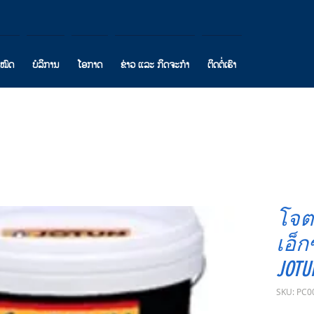
ງໝົດ
ບໍລິການ
ໂອກາດ
ຂ່າວ ແລະ ກິດຈະກຳ
ຕິດຕໍ່ເຮົາ
โจตา
เอ็ก
JOTU
SKU: PC0