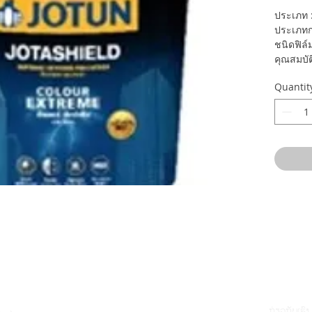
ประเภท : 
ประเภทก
ชนิดฟิล์ม
คุณสมบัต
- สีน้ำเ
Quantit
เนียม แล
ประเทศส
- ฟิล์มสี
ล่อน
- เพียงเ
- ทนทาน
การเช็ด
ກ່ຽວກັບເຮົາ