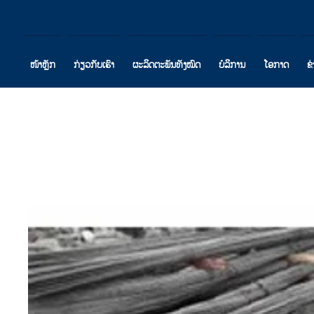
ໜ້າຫຼັກ
ກ່ຽວກັບເຮົາ
ຜະລິດຕະພັນທັງໝົດ
ບໍລິການ
ໂອກາດ
ຂ