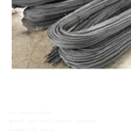
CSC COMPLEX CENTER
ສະຖານທີ່ : ຖະໜົນ 450 ປີ, ບ້ານໂຊກໃຫຍ່, ເມືອງໄຊເສດຖາ,
ນະຄອນຫຼວງວຽງຈັນ, ສປປ ລາວ