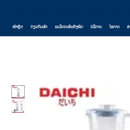
ໜ້າຫຼັກ
ກ່ຽວກັບເຮົາ
ຜະລິດຕະພັນທັງໝົດ
ບໍລິການ
ໂອກາດ
ຂ