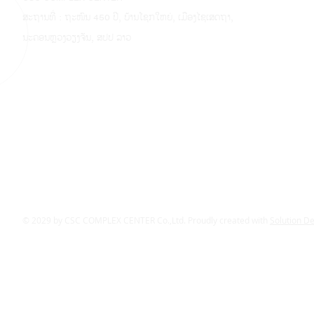
ສະຖານທີ່ : ຖະໜົນ 450 ປີ, ບ້ານໂຊກໃຫຍ່, ເມືອງໄຊເສດຖາ,
ນະຄອນຫຼວງວຽງຈັນ, ສປປ ລາວ
© 2029 by CSC COMPLEX CENTER Co.,Ltd. Proudly created with
Solution D