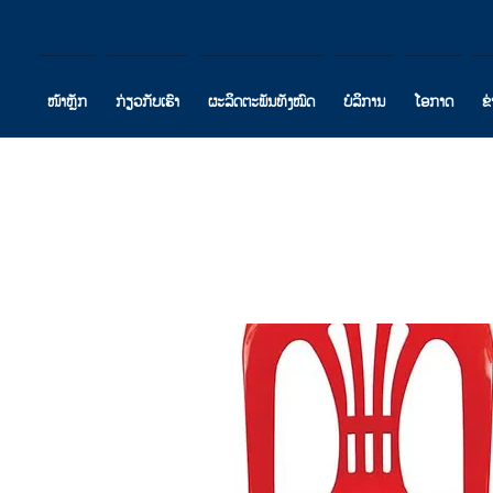
ໜ້າຫຼັກ
ກ່ຽວກັບເຮົາ
ຜະລິດຕະພັນທັງໝົດ
ບໍລິການ
ໂອກາດ
ຂ