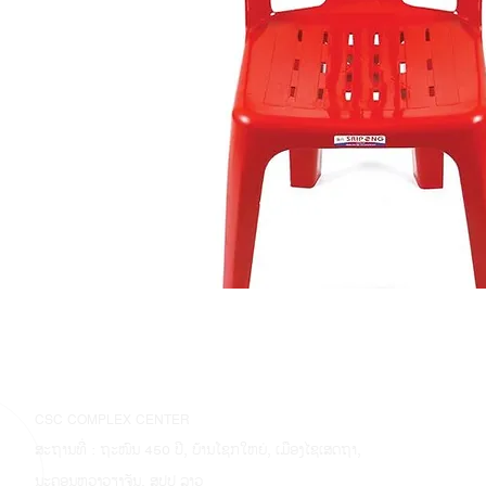
CSC COMPLEX CENTER
ສະຖານທີ່ : ຖະໜົນ 450 ປີ, ບ້ານໂຊກໃຫຍ່, ເມືອງໄຊເສດຖາ,
ນະຄອນຫຼວງວຽງຈັນ, ສປປ ລາວ