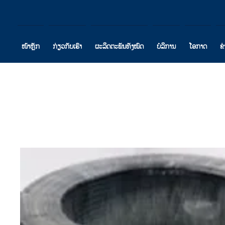
ໜ້າຫຼັກ
ກ່ຽວກັບເຮົາ
ຜະລິດຕະພັນທັງໝົດ
ບໍລິການ
ໂອກາດ
ຂ