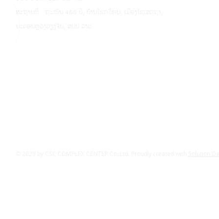
ສະຖານທີ່ : ຖະໜົນ 450 ປີ, ບ້ານໂຊກໃຫຍ່, ເມືອງໄຊເສດຖາ,
ນະຄອນຫຼວງວຽງຈັນ, ສປປ ລາວ
© 2029 by CSC COMPLEX CENTER Co.,Ltd. Proudly created with
Solution D