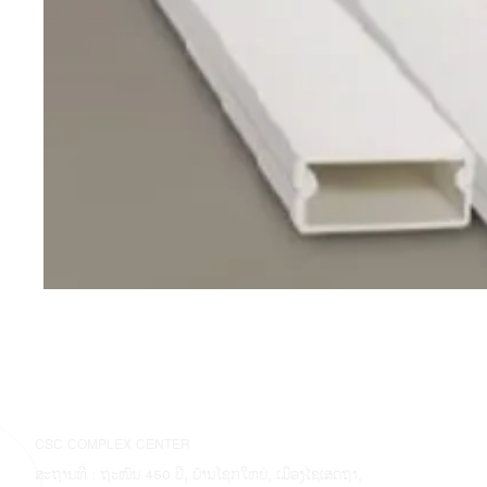
CSC COMPLEX CENTER
ສະຖານທີ່ : ຖະໜົນ 450 ປີ, ບ້ານໂຊກໃຫຍ່, ເມືອງໄຊເສດຖາ,