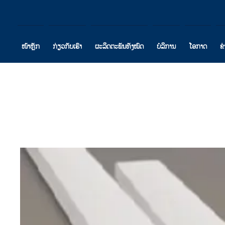
ໜ້າຫຼັກ
ກ່ຽວກັບເຮົາ
ຜະລິດຕະພັນທັງໝົດ
ບໍລິການ
ໂອກາດ
ຂ