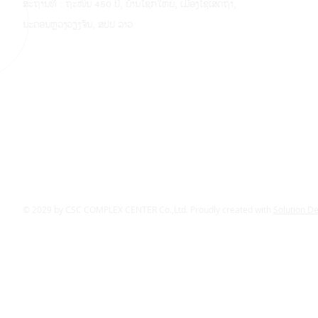
ສະຖານທີ່ : ຖະໜົນ 450 ປີ, ບ້ານໂຊກໃຫຍ່, ເມືອງໄຊເສດຖາ,
ນະຄອນຫຼວງວຽງຈັນ, ສປປ ລາວ
© 2029 by CSC COMPLEX CENTER Co.,Ltd. Proudly created with
Solution D