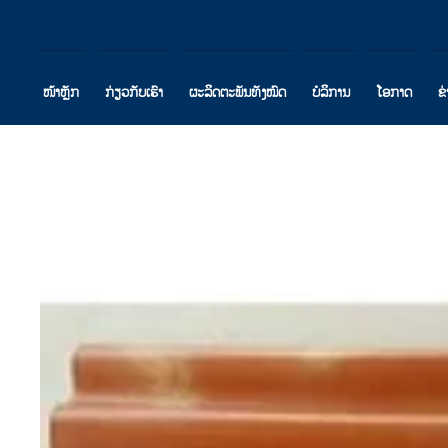
ໜ້າຫຼັກ
ກ່ຽວກັບເຮົາ
ຜະລິດຕະພັນທັງໝົດ
ບໍລິການ
ໂອກາດ
ຂ