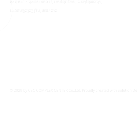
ສະຖານທີ່ : ຖະໜົນ 450 ປີ, ບ້ານໂຊກໃຫຍ່, ເມືອງໄຊເສດຖາ,
ນະຄອນຫຼວງວຽງຈັນ, ສປປ ລາວ
© 2029 by CSC COMPLEX CENTER Co.,Ltd. Proudly created with
Solution D