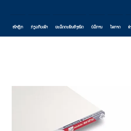
ໜ້າຫຼັກ
ກ່ຽວກັບເຮົາ
ຜະລິດຕະພັນທັງໝົດ
ບໍລິການ
ໂອກາດ
ຂ