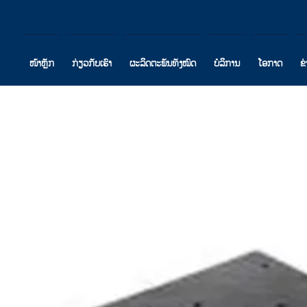
ໜ້າຫຼັກ
ກ່ຽວກັບເຮົາ
ຜະລິດຕະພັນທັງໝົດ
ບໍລິການ
ໂອກາດ
ຂ