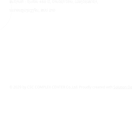
ສະຖານທີ່ : ຖະໜົນ 450 ປີ, ບ້ານໂຊກໃຫຍ່, ເມືອງໄຊເສດຖາ,
ນະຄອນຫຼວງວຽງຈັນ, ສປປ ລາວ
© 2029 by CSC COMPLEX CENTER Co.,Ltd. Proudly created with
Solution D