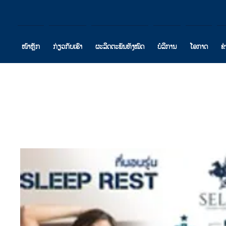
ໜ້າຫຼັກ
ກ່ຽວກັບເຮົາ
ຜະລິດຕະພັນທັງໝົດ
ບໍລິການ
ໂອກາດ
ຂ