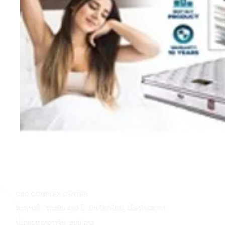
CSC COMPLEX CENTER
ສະຖານທີ່ : ຖະໜົນ 450 ປີ, ບ້ານໂຊກໃຫຍ່, ເມືອງໄຊເສດຖາ,
ນະຄອນຫຼວງວຽງຈັນ, ສປປ ລາວ