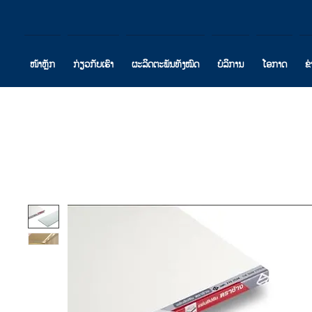
ໜ້າຫຼັກ
ກ່ຽວກັບເຮົາ
ຜະລິດຕະພັນທັງໝົດ
ບໍລິການ
ໂອກາດ
ຂ