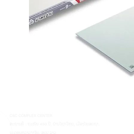
CSC COMPLEX CENTER
ສະຖານທີ່ : ຖະໜົນ 450 ປີ, ບ້ານໂຊກໃຫຍ່, ເມືອງໄຊເສດຖາ,
ນະຄອນຫຼວງວຽງຈັນ, ສປປ ລາວ