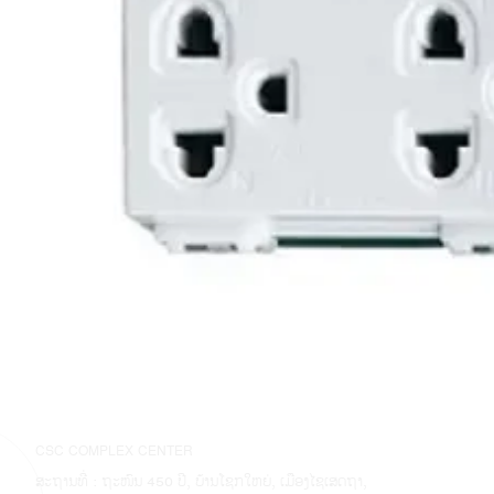
CSC COMPLEX CENTER
ສະຖານທີ່ : ຖະໜົນ 450 ປີ, ບ້ານໂຊກໃຫຍ່, ເມືອງໄຊເສດຖາ,