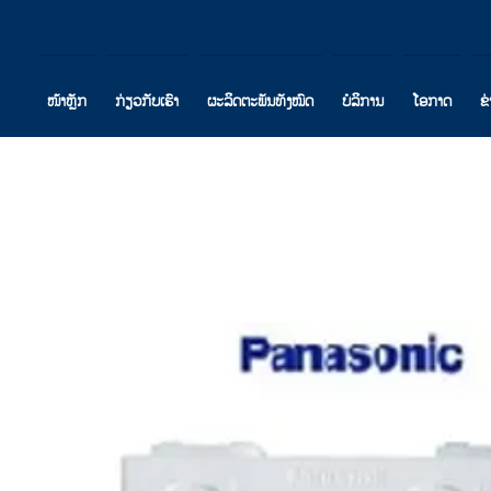
ໜ້າຫຼັກ
ກ່ຽວກັບເຮົາ
ຜະລິດຕະພັນທັງໝົດ
ບໍລິການ
ໂອກາດ
ຂ