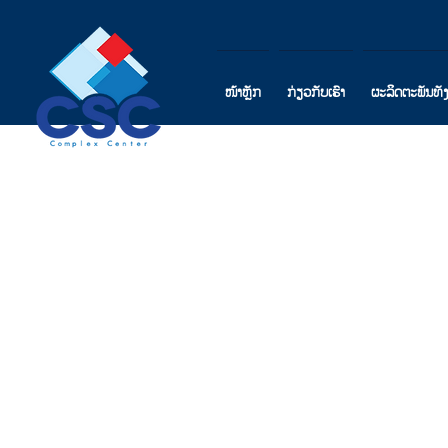
ໜ້າຫຼັກ
ກ່ຽວກັບເຮົາ
ຜະລິດຕະພັນທັ