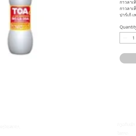
กาวลาเท็
กาวลาเท็
ปาร์เก้ เ
สารประก
Quantit
ให้การยึ
ติดกันเป็
มีความข
สะดวก
มีการแห้
ดี ช่วยใ
สามารถจ
ในขณะป
ກ່ຽວກັບເຮົາ
ມືອງໄຊເສດຖາ,
ໂອກາດ