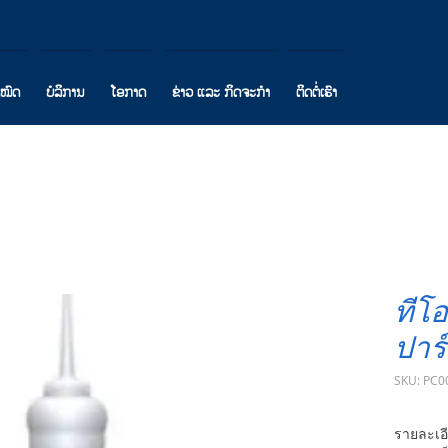
ງໝົດ
ບໍລິການ
ໂອກາດ
ຂ່າວ ແລະ ກິດຈະກຳ
ຕິດຕໍ່ເຮົາ
ทีโ
ปาร์
SKU: PC0
รายละเอี