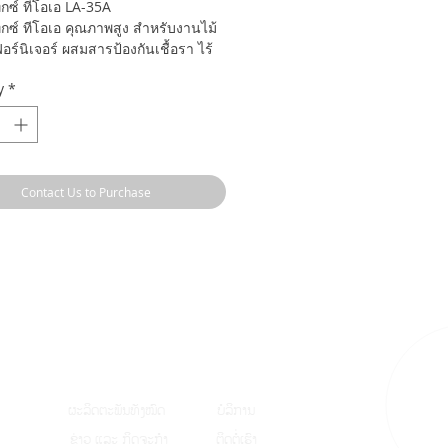
กซ์ ทีโอเอ LA-35A
กซ์ ทีโอเอ คุณภาพสูง สำหรับงานไม้
ฟอร์นิเจอร์ ผสมสารป้องกันเชื้อรา ไร้
อบและสารตะกั่ว
y
*
ดเกาะที่ดีและแข็งแรงเหนียวแน่น จับ
นเนื้อเดียวกับชิ้นงาน
้นเหลวพอเหมาะ ปาดกาวได้อย่าง
งตัวที่เหมาะสม ตลอดจนการไหลตัวที่
Contact Us to Purchase
ห้ทำงานง่ายขึ้น
ัดแต่งลวดลายไม้ปาร์เก้ให้สวยงามได้
ู
ຜະລິດຕະພັນທັງໝົ
ດ
ບໍລິການ
ຂ່າວ ແລະ ກິດຈະກຳ
ຕິດຕໍ່ເຮົາ