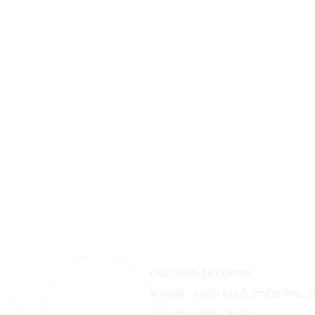
CSC COMPLEX CENTER
ສະຖານທີ່ : ຖະໜົນ 450 ປີ, ບ້ານໂຊກໃຫຍ່, ເ
ນະຄອນຫຼວງວຽງຈັນ, ສປປ ລາວ