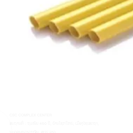
CSC COMPLEX CENTER
ສະຖານທີ່ : ຖະໜົນ 450 ປີ, ບ້ານໂຊກໃຫຍ່, ເມືອງໄຊເສດຖາ,
ນະຄອນຫຼວງວຽງຈັນ, ສປປ ລາວ