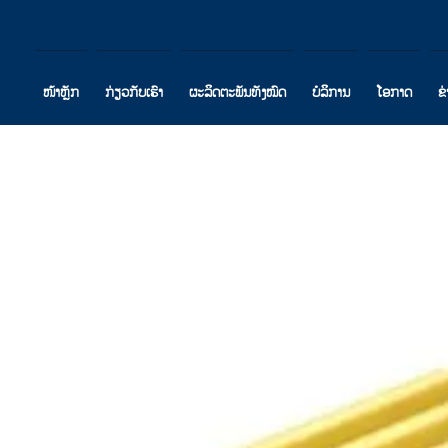
ໜ້າຫຼັກ
ກ່ຽວກັບເຮົາ
ຜະລິດຕະພັນທັງໝົດ
ບໍລິການ
ໂອກາດ
ຂ