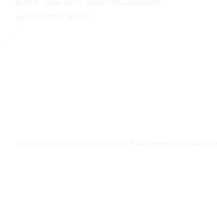
ສະຖານທີ່ : ຖະໜົນ 450 ປີ, ບ້ານໂຊກໃຫຍ່, ເມືອງໄຊເສດຖາ,
ນະຄອນຫຼວງວຽງຈັນ, ສປປ ລາວ
© 2029 by CSC COMPLEX CENTER Co.,Ltd. Proudly created with
Solution D