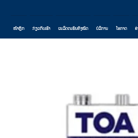
ໜ້າຫຼັກ
ກ່ຽວກັບເຮົາ
ຜະລິດຕະພັນທັງໝົດ
ບໍລິການ
ໂອກາດ
ຂ