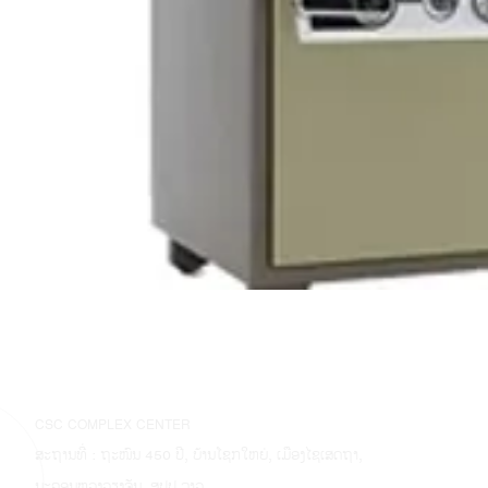
CSC COMPLEX CENTER
ສະຖານທີ່ : ຖະໜົນ 450 ປີ, ບ້ານໂຊກໃຫຍ່, ເມືອງໄຊເສດຖາ,
ນະຄອນຫຼວງວຽງຈັນ, ສປປ ລາວ