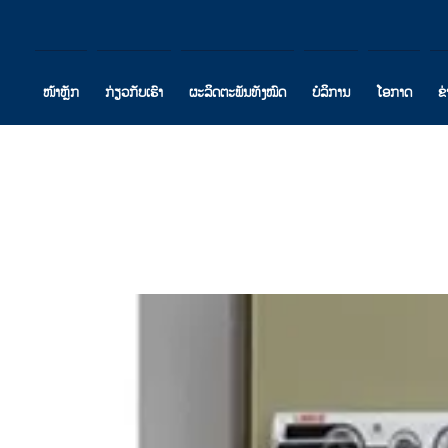
ໜ້າຫຼັກ
ກ່ຽວກັບເຮົາ
ຜະລິດຕະພັນທັງໝົດ
ບໍລິການ
ໂອກາດ
ຂ