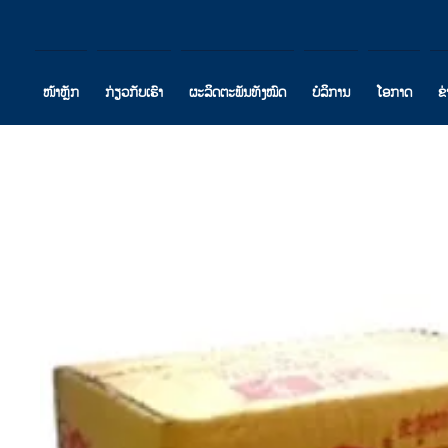
ໜ້າຫຼັກ
ກ່ຽວກັບເຮົາ
ຜະລິດຕະພັນທັງໝົດ
ບໍລິການ
ໂອກາດ
ຂ