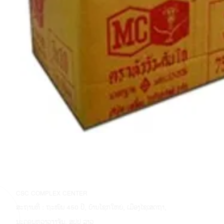
CSC COMPLEX CENTER
ສະຖານທີ່ : ຖະໜົນ 450 ປີ, ບ້ານໂຊກໃຫຍ່, ເມືອງໄຊເສດຖາ,
ນະຄອນຫຼວງວຽງຈັນ, ສປປ ລາວ