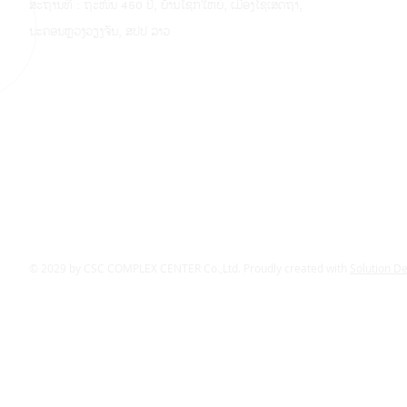
ສະຖານທີ່ : ຖະໜົນ 450 ປີ, ບ້ານໂຊກໃຫຍ່, ເມືອງໄຊເສດຖາ,
ນະຄອນຫຼວງວຽງຈັນ, ສປປ ລາວ
© 2029 by CSC COMPLEX CENTER Co.,Ltd. Proudly created with
Solution D