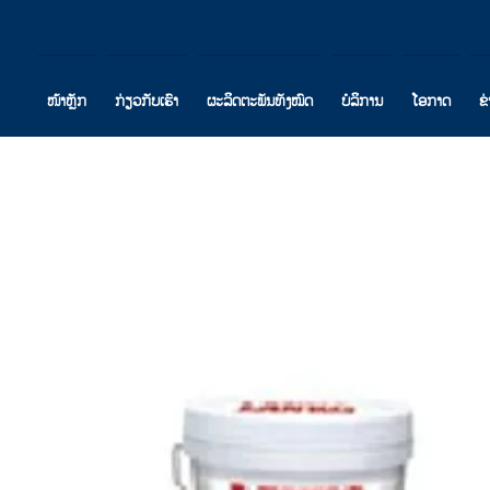
ໜ້າຫຼັກ
ກ່ຽວກັບເຮົາ
ຜະລິດຕະພັນທັງໝົດ
ບໍລິການ
ໂອກາດ
ຂ