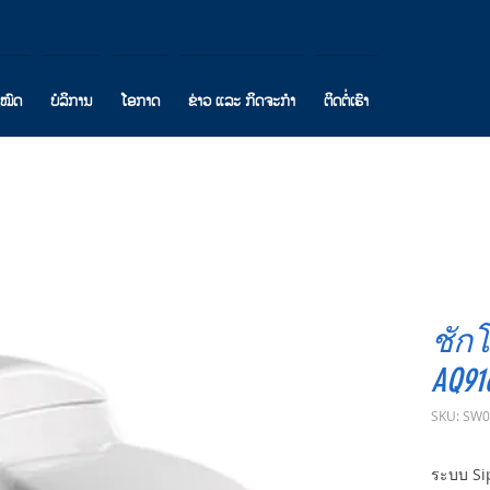
ງໝົດ
ບໍລິການ
ໂອກາດ
ຂ່າວ ແລະ ກິດຈະກຳ
ຕິດຕໍ່ເຮົາ
ชักโ
AQ91
SKU: SW
ระบบ Sip