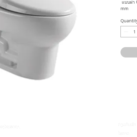
แบบฝา U
mm
Quantit
ກ່ຽວກັບເຮົາ
ມືອງໄຊເສດຖາ,
ໂອກາດ