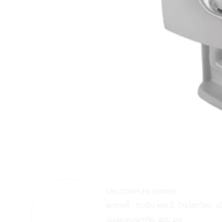
CSC COMPLEX CENTER
ສະຖານທີ່ : ຖະໜົນ 450 ປີ, ບ້ານໂຊກໃຫຍ່, ເ
ນະຄອນຫຼວງວຽງຈັນ, ສປປ ລາວ