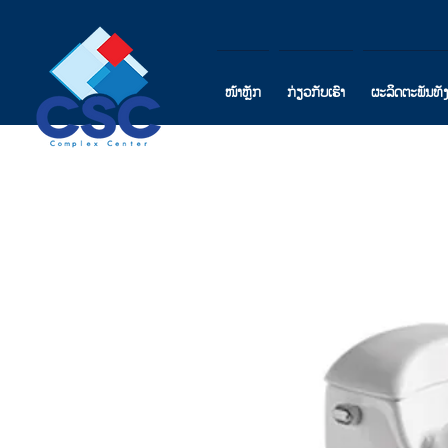
ໜ້າຫຼັກ
ກ່ຽວກັບເຮົາ
ຜະລິດຕະພັນທັ