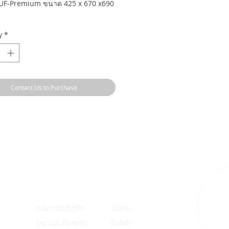
F-Premium ขนาด 425 x 670 x690
y
*
Contact Us to Purchase
ຜະລິດຕະພັນທັງໝົ
ດ
ບໍລິການ
ຂ່າວ ແລະ ກິດຈະກຳ
ຕິດຕໍ່ເຮົາ