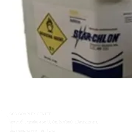
CSC COMPLEX CENTER
ສະຖານທີ່ : ຖະໜົນ 450 ປີ, ບ້ານໂຊກໃຫຍ່, ເມືອງໄຊເສດຖາ,
ນະຄອນຫຼວງວຽງຈັນ, ສປປ ລາວ