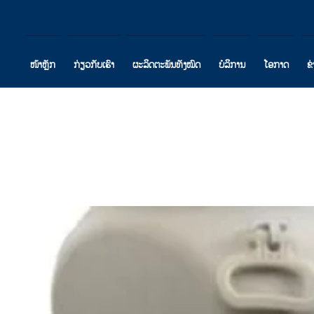
ໜ້າຫຼັກ
ກ່ຽວກັບເຮົາ
ຜະລິດຕະພັນທັງໝົດ
ບໍລິການ
ໂອກາດ
ຂ