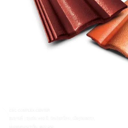
CSC COMPLEX CENTER
ສະຖານທີ່ : ຖະໜົນ 450 ປີ, ບ້ານໂຊກໃຫຍ່, ເມືອງໄຊເສດຖາ,
ນະຄອນຫຼວງວຽງຈັນ, ສປປ ລາວ