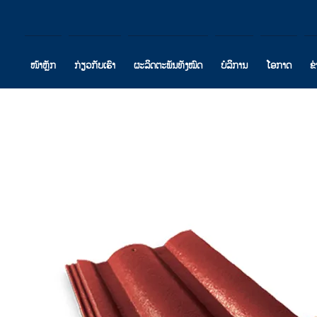
ໜ້າຫຼັກ
ກ່ຽວກັບເຮົາ
ຜະລິດຕະພັນທັງໝົດ
ບໍລິການ
ໂອກາດ
ຂ