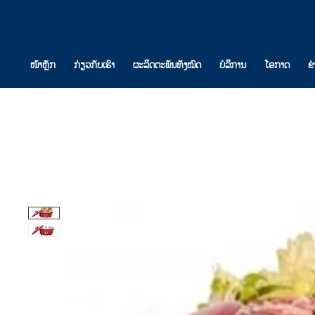
ໜ້າຫຼັກ
ກ່ຽວກັບເຮົາ
ຜະລິດຕະພັນທັງໝົດ
ບໍລິການ
ໂອກາດ
ຂ