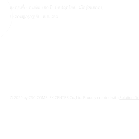
ສະຖານທີ່ : ຖະໜົນ 450 ປີ, ບ້ານໂຊກໃຫຍ່, ເມືອງໄຊເສດຖາ,
ນະຄອນຫຼວງວຽງຈັນ, ສປປ ລາວ
© 2029 by CSC COMPLEX CENTER Co.,Ltd. Proudly created with
Solution D