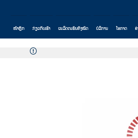
ໜ້າຫຼັກ
ກ່ຽວກັບເຮົາ
ຜະລິດຕະພັນທັງໝົດ
ບໍລິການ
ໂອກາດ
ຂ