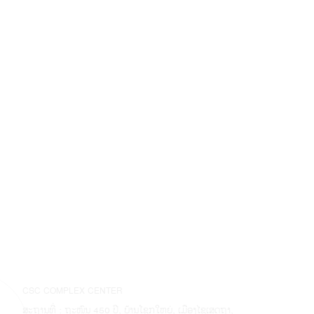
CSC COMPLEX CENTER
ສະຖານທີ່ : ຖະໜົນ 450 ປີ, ບ້ານໂຊກໃຫຍ່, ເມືອງໄຊເສດຖາ,