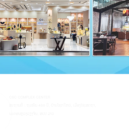
CSC COMPLEX CENTER
ສະຖານທີ່ : ຖະໜົນ 450 ປີ, ບ້ານໂຊກໃຫຍ່, ເມືອງໄຊເສດຖາ,
ນະຄອນຫຼວງວຽງຈັນ, ສປປ ລາວ