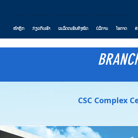
ໜ້າຫຼັກ
ກ່ຽວກັບເຮົາ
ຜະລິດຕະພັນທັງໝົດ
ບໍລິການ
ໂອກາດ
ຂ
BRANCH
CSC Complex Ce