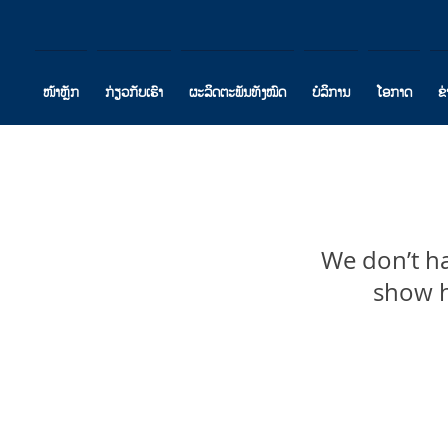
ໜ້າຫຼັກ
ກ່ຽວກັບເຮົາ
ຜະລິດຕະພັນທັງໝົດ
ບໍລິການ
ໂອກາດ
ຂ
We don’t h
show h