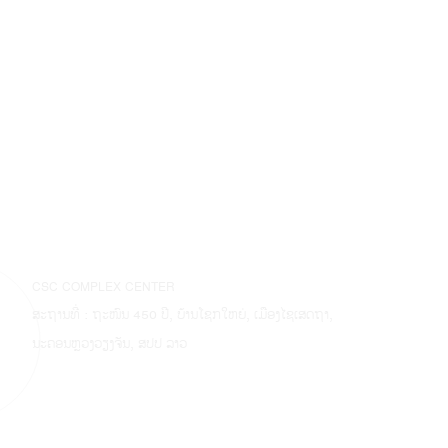
CSC COMPLEX CENTER
ສະຖານທີ່ : ຖະໜົນ 450 ປີ, ບ້ານໂຊກໃຫຍ່, ເມືອງໄຊເສດຖາ,
ນະຄອນຫຼວງວຽງຈັນ, ສປປ ລາວ