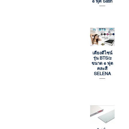
6 ฟุต Satin
เตียงดีไซน์
Quick View
รุ่น BTS/2
ขนาด 6 ฟุต
คละสี
SELENA