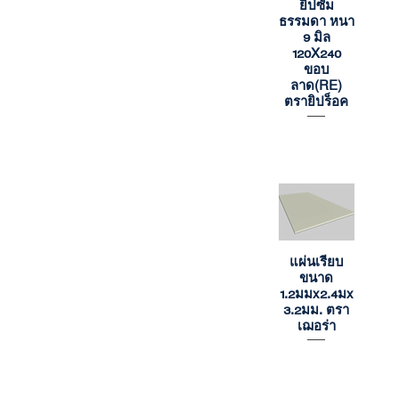
ยิปซั่ม
Quick View
ธรรมดา หนา
9 มิล
120X240
ขอบ
ลาด(RE)
ตรายิปร็อค
แผ่นเรียบ
Quick View
ขนาด
1.2มมx2.4มx
3.2มม. ตรา
เฌอร่า