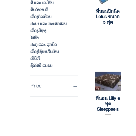
ສີ ແລະ ເຄມີພັນ
ສິນຄ້າຂາຍດີ
ที่นอนปิกนิค
Quick View
Lotus ขนาด
ເຄື່ອງຄົວເຮືອນ
5 ฟุต
ປະປາ ແລະ ກະເສດສວນ
ເຄື່ອງມືຊ່າງ
ໄຟຟ້າ
ປະຕູ ແລະ ລູກບິດ
ເຄື່ອງໃຊ້ພາຍໃນບ້ານ
ເຟີນິເຈີ
ຊີເອັສຊີ ແບຣນ
Price
ที่นอน Lilly 6
Quick View
ฟุต
LAK 0
LAK 18,000,000
Sleeppeels