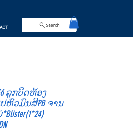
Search
ACT
36 ລູກບິດຫ້ອງ
ໄປຫົວມົນສີPB ຈານ
*Blister(1*24)
ON