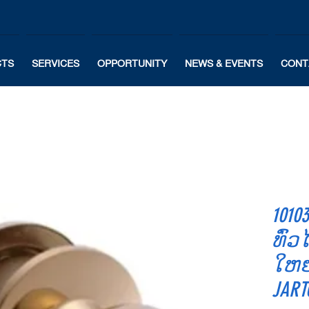
CTS
SERVICES
OPPORTUNITY
NEWS & EVENTS
CONT
1010
ທົ່ວ
ໃຫຍ່
JART