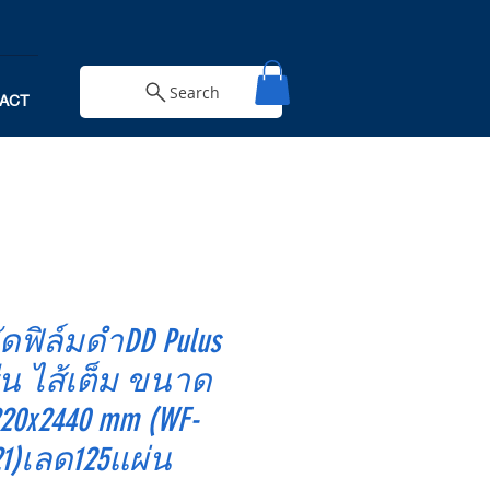
Search
ACT
ัดฟิล์มดําDD Pulus
ีน ไส้เต็ม ขนาด
220x2440 mm (WF-
21)เลด125แผ่น