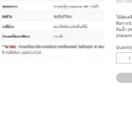
SKU: CO
ไม้อัดเค
คือการนำ
กันน้ำ 
(melamin
ด้วยฟิล์ม
Quantit
คุณสมบัต
ทำให้มี
เหมาะสำห
ครั้ง