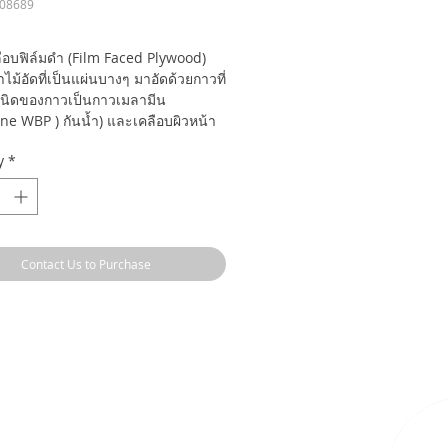
008689
ลือบฟิล์มดำ (Film Faced Plywood)
ไม้อัดที่เป็นแผ่นบางๆ มาอัดด้วยกาวที่
(ชนิดของกาวเป็นกาวเมลามีน
e WBP ) กันน้ำ) และเคลือบผิวหน้า
ฟิโนลิกสีดำ (Phenolic Resin) ซึ่งมี
y
*
ิมันวาวและน้ำซึมผ่านได้ยาก จึง
ความแข็งแรง ทนทาน แกะแบบออกง่าย
รับงานก่อสร้างทั่วไป ใช้งานได้ 1-3
Contact Us to Purchase